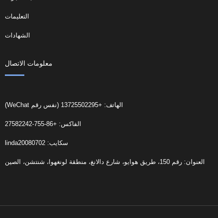
التعليمات
الشهادات
معلومات الاتصال
الهاتف: +13725502295 (نفس رقم WeChat)
الفاكس: +86-755-27582242
سكايب: linda20080702
العنوان: رقم 150، طريق هوايو، شارع دالانغ، منطقة لونغهوا، شنتشن، الصين