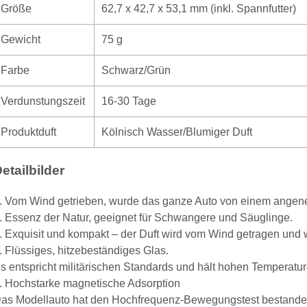
Größe
62,7 x 42,7 x 53,1 mm (inkl. Spannfutter)
Gewicht
75 g
Farbe
Schwarz/Grün
Verdunstungszeit
16-30 Tage
Produktduft
Kölnisch Wasser/Blumiger Duft
etailbilder
. Vom Wind getrieben, wurde das ganze Auto von einem angeneh
. Essenz der Natur, geeignet für Schwangere und Säuglinge.
. Exquisit und kompakt – der Duft wird vom Wind getragen und w
. Flüssiges, hitzebeständiges Glas.
s entspricht militärischen Standards und hält hohen Temperatur
. Hochstarke magnetische Adsorption
as Modellauto hat den Hochfrequenz-Bewegungstest bestanden; 