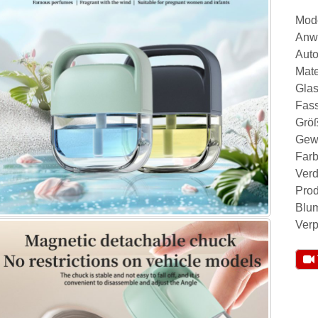
Mode
Anwe
Aut
Mate
Glas
Fas
Größ
Gewi
Farb
Verd
Prod
Blum
Verp