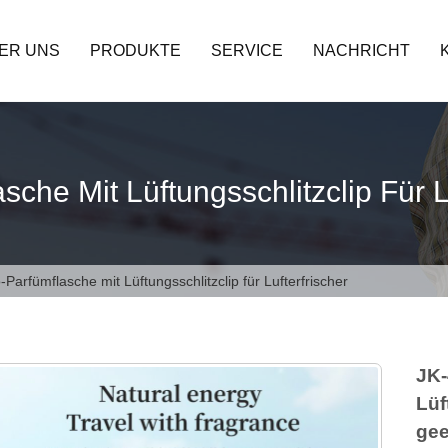
ER UNS
PRODUKTE
SERVICE
NACHRICHT
che Mit Lüftungsschlitzclip Für L
-Parfümflasche mit Lüftungsschlitzclip für Lufterfrischer
JK-
Lüf
gee