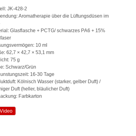
ll: JK-428-2
ndung: Aromatherapie über die Lüftungsdüsen im
o
rial: Glasflasche + PCTG/ schwarzes PA6 + 15%
faser
sungsvermögen: 10 ml
e: 62,7 × 42,7 × 53,1 mm
cht: 75 g
e: Schwarz/Grün
unstungszeit: 16-30 Tage
uktduft: Kölnisch Wasser (starker, gelber Duft) /
iger Duft (heller, bläulicher Duft)
ackung: Farbkarton
Video