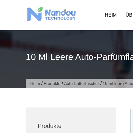
Zum
Inhalt
HEIM
ÜB
springen
10 Ml Leere Auto-Parfümflas
/
/
/
Heim
Produkte
Auto-Lufterfrischer
10 ml leere Auto
Produkte