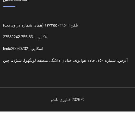
تلفن: +۱۳۷۲۵۵۰۲۹۵ (همان شماره در وی‌چت)
فکس: +86-755-27582242
اسکایپ: linda20080702
آدرس: شماره ۱۵۰، جاده هوایوئه، خیابان دالانگ، منطقه لونگهوا، شنژن، چین
© 2026 فناوری ناندو