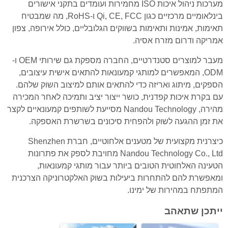
מערכות ניהול איכות ISO מחמירות ועומדים בתקני אישורים
בינלאומיים מרכזיים כגון Qi, CE, FCC ו-RoHS, מה שמבטיח
תאימות, אמינות ותאימות בשווקים הגלובליים, כולל אירופה, צפון
אמריקה ודרום מזרח אסיה.
מעבר למוצרים סטנדרטיים, החברה מספקת גם שירותי OEM ו-
ODM, המאפשרים למותגי קמעונאות להתאים אישית עיצובים,
הספקים, מיתוג ואריזה כדי להתאים אותם למיצוב השוק שלהם.
עם בקרת איכות קפדנית, כושר ייצור יציב ותמיכה לאחר המכירה
מהירה, Nandou Technology מסייעת לשותפים קמעונאיים לקצר
את זמן ההגעה לשוק ולהפחית סיכונים בשרשרת האספקה.
כיצרנית מקצועית של מטענים אלחוטיים, חברת Shenzhen
Nandou Technology Co., Ltd מחויבת לספק את פתרונות
הטעינה האלחוטית הטובים ביותר עבור מותגי קמעונאות,
ומאפשרת להם להתחרות ביעילות בשוק האלקטרוניקה הצרכנית
המתפתח במהירות של ימינו.
ייתכן שתאהב