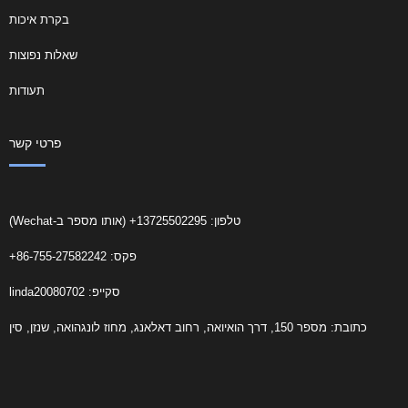
בקרת איכות
שאלות נפוצות
תעודות
פרטי קשר
טלפון: 13725502295+ (אותו מספר ב-Wechat)
פקס: 86-755-27582242+
סקייפ: linda20080702
כתובת: מספר 150, דרך הואיואה, רחוב דאלאנג, מחוז לונגהואה, שנזן, סין