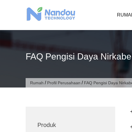
Langsung
ke
RUMA
konten
FAQ Pengisi Daya Nirkabe
/
/
Rumah
Profil Perusahaan
FAQ Pengisi Daya Nirkab
Produk