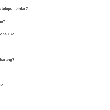
 telepon pintar?
ia?
hone 13?
ekarang?
l?