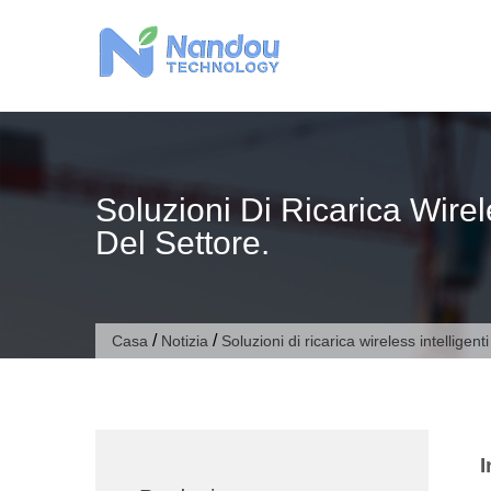
Vai
al
contenuto
Soluzioni Di Ricarica Wire
Del Settore.
/
/
Casa
Notizia
Soluzioni di ricarica wireless intellige
I