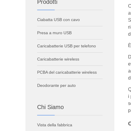
Prodotti
C
a
Ciabatta USB con cavo
S
r
Presa a muro USB
d
È
Caricabatterie USB per telefono
D
Caricabatterie wireless
e
a
PCBA del caricabatterie wireless
d
Deodorante per auto
Q
i
s
Chi Siamo
p
C
Vista della fabbrica