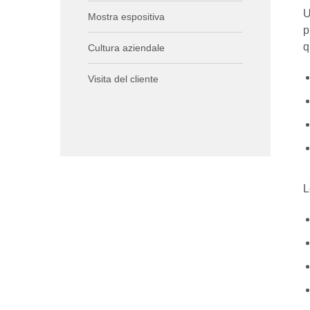
U
Mostra espositiva
p
q
Cultura aziendale
Visita del cliente
L