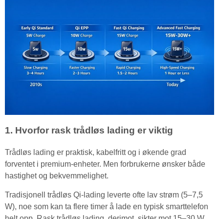
1. Hvorfor rask trådløs lading er viktig
Trådløs lading er praktisk, kabelfritt og i økende grad
forventet i premium-enheter. Men forbrukerne ønsker både
hastighet og bekvemmelighet.
Tradisjonell trådløs Qi-lading leverte ofte lav strøm (5–7,5
W), noe som kan ta flere timer å lade en typisk smarttelefon
helt opp. Rask trådløs lading, derimot, sikter mot 15–30 W