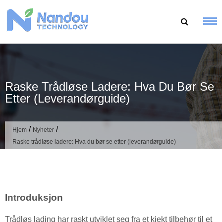
Hopp
til
innhold
Raske Trådløse Ladere: Hva Du Bør Se
Etter (leverandørguide)
/
/
Hjem
Nyheter
Raske trådløse ladere: Hva du bør se etter (leverandørguide)
Introduksjon
Trådløs lading har raskt utviklet seg fra et kjekt tilbehør til et