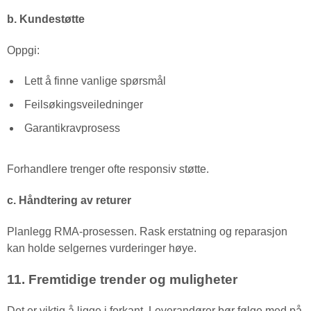
b. Kundestøtte
Oppgi:
Lett å finne vanlige spørsmål
Feilsøkingsveiledninger
Garantikravprosess
Forhandlere trenger ofte responsiv støtte.
c. Håndtering av returer
Planlegg RMA-prosessen. Rask erstatning og reparasjon
kan holde selgernes vurderinger høye.
11. Fremtidige trender og muligheter
Det er viktig å ligge i forkant. Leverandører bør følge med på