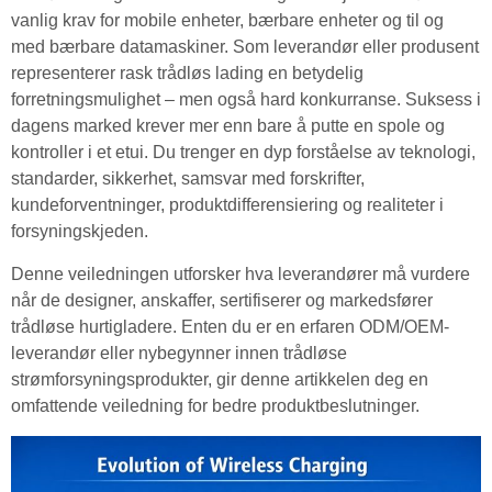
vanlig krav for mobile enheter, bærbare enheter og til og
med bærbare datamaskiner. Som leverandør eller produsent
representerer rask trådløs lading en betydelig
forretningsmulighet – men også hard konkurranse. Suksess i
dagens marked krever mer enn bare å putte en spole og
kontroller i et etui. Du trenger en dyp forståelse av teknologi,
standarder, sikkerhet, samsvar med forskrifter,
kundeforventninger, produktdifferensiering og realiteter i
forsyningskjeden.
Denne veiledningen utforsker hva leverandører må vurdere
når de designer, anskaffer, sertifiserer og markedsfører
trådløse hurtigladere. Enten du er en erfaren ODM/OEM-
leverandør eller nybegynner innen trådløse
strømforsyningsprodukter, gir denne artikkelen deg en
omfattende veiledning for bedre produktbeslutninger.