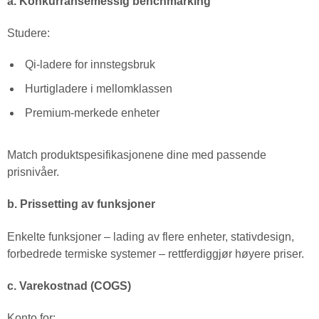
a. Konkurransemessig benchmarking
Studere:
Qi-ladere for innstegsbruk
Hurtigladere i mellomklassen
Premium-merkede enheter
Match produktspesifikasjonene dine med passende
prisnivåer.
b. Prissetting av funksjoner
Enkelte funksjoner – lading av flere enheter, stativdesign,
forbedrede termiske systemer – rettferdiggjør høyere priser.
c. Varekostnad (COGS)
Konto for: