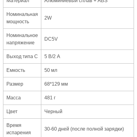
Материал
Алюминиевый сплав + ABS
Номинальная
2W
мощность
Номинальное
DC5V
напряжение
Выход типа C
5 В/2 А
Емкость
50 мл
Размер
68*129 мм
Масса
481 г
Цвет
Черный
Время
30-60 дней (после полной зарядки)
испарения