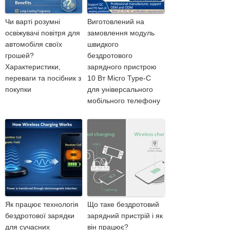
Чи варті розумні
Виготовлений на
освіжувачі повітря для
замовлення модуль
автомобіля своїх
швидкого
грошей?
бездротового
Характеристики,
зарядного пристрою
переваги та посібник з
10 Вт Micro Type-C
покупки
для універсального
мобільного телефону
Як працює технологія
Що таке бездротовий
бездротової зарядки
зарядний пристрій і як
для сучасних
він працює?