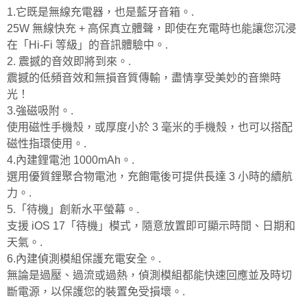
1.它既是無線充電器，也是藍牙音箱。.
25W 無線快充 + 高保真立體聲，即使在充電時也能讓您沉浸
在「Hi-Fi 等級」的音訊體驗中。.
2. 震撼的音效即將到來。.
震撼的低頻音效和無損音質傳輸，盡情享受美妙的音樂時
光！
3.強磁吸附。.
使用磁性手機殼，或厚度小於 3 毫米的手機殼，也可以搭配
磁性指環使用。.
4.內建鋰電池 1000mAh。.
選用優質鋰聚合物電池，充飽電後可提供長達 3 小時的續航
力。.
5.「待機」創新水平螢幕。.
支援 iOS 17「待機」模式，隨意放置即可顯示時間、日期和
天氣。.
6.內建偵測模組保護充電安全。.
無論是過壓、過流或過熱，偵測模組都能快速回應並及時切
斷電源，以保護您的裝置免受損壞。.