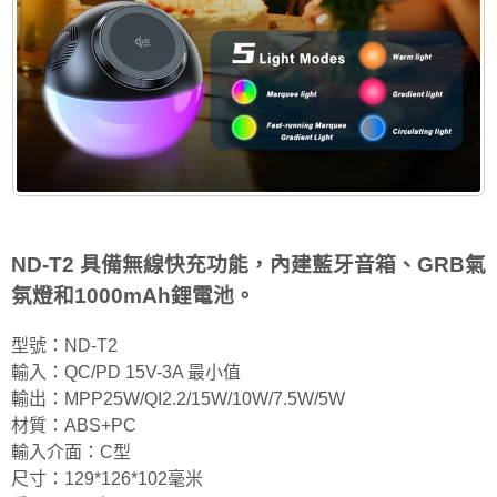
ND-T2 具備無線快充功能，內建藍牙音箱、GRB氣
氛燈和1000mAh鋰電池。
型號：ND-T2
輸入：QC/PD 15V-3A 最小值
輸出：MPP25W/QI2.2/15W/10W/7.5W/5W
材質：ABS+PC
輸入介面：C型
尺寸：129*126*102毫米