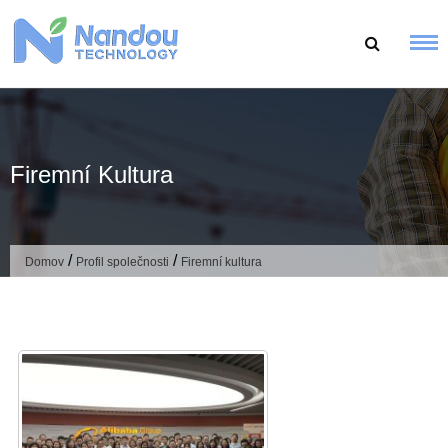
Přejít
k
obsahu
Firemní Kultura
/
/
Domov
Profil společnosti
Firemní kultura