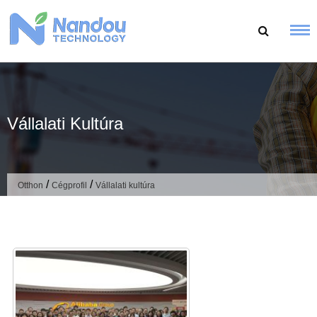
Ugrás
a
tartalomhoz
Vállalati Kultúra
/
/
Otthon
Cégprofil
Vállalati kultúra