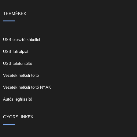
TERMÉKEK
USB elosztó kábellel
USB fali aljzat
USB telefontöltő
Vezeték nélküli töltő
Vezeték nélküli töltő NYÁK
Autós légfrissítő
GYORSLINKEK