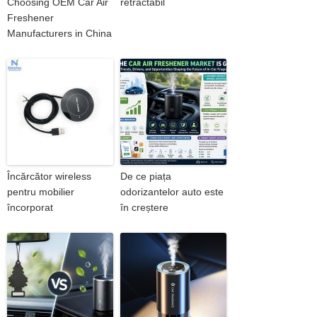
Choosing OEM Car Air
retractabil
Freshener
Manufacturers in China
Încărcător wireless
De ce piața
pentru mobilier
odorizantelor auto este
încorporat
în creștere