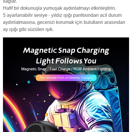
sağlar.
Hafif bir dokunuşla yumuşak aydınlatmayı etkinleştirin.
5 ayarlanabilir seviye - yıldız ışığı parıltısından acil durum
aydınlatmasına, gecenizi korumak için bulutların arasından
ay ışığı gibi süzülen ışık.