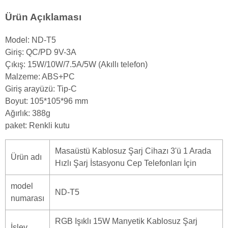
Ürün Açıklaması
Model: ND-T5
Giriş: QC/PD 9V-3A
Çıkış: 15W/10W/7.5A/5W (Akıllı telefon)
Malzeme: ABS+PC
Giriş arayüzü: Tip-C
Boyut: 105*105*96 mm
Ağırlık: 388g
paket: Renkli kutu
Masaüstü Kablosuz Şarj Cihazı 3'ü 1 Arada
Ürün adı
Hızlı Şarj İstasyonu Cep Telefonları İçin
model
ND-T5
numarası
RGB Işıklı 15W Manyetik Kablosuz Şarj
İşlev