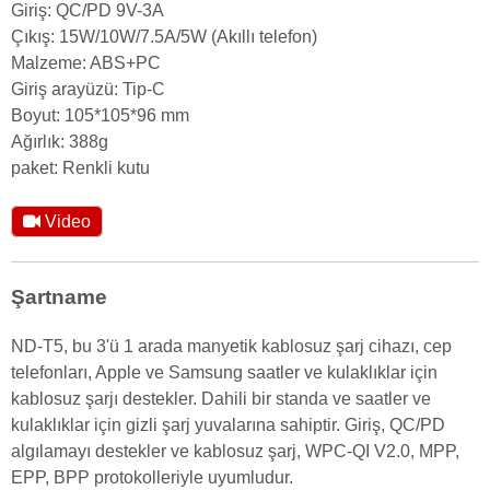
Giriş: QC/PD 9V-3A
Çıkış: 15W/10W/7.5A/5W (Akıllı telefon)
Malzeme: ABS+PC
Giriş arayüzü: Tip-C
Boyut: 105*105*96 mm
Ağırlık: 388g
paket: Renkli kutu
Video
Şartname
ND-T5, bu 3'ü 1 arada manyetik kablosuz şarj cihazı, cep
telefonları, Apple ve Samsung saatler ve kulaklıklar için
kablosuz şarjı destekler. Dahili bir standa ve saatler ve
kulaklıklar için gizli şarj yuvalarına sahiptir. Giriş, QC/PD
algılamayı destekler ve kablosuz şarj, WPC-QI V2.0, MPP,
EPP, BPP protokolleriyle uyumludur.