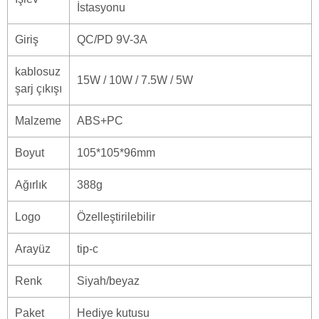
İstasyonu
Giriş
QC/PD 9V-3A
kablosuz
15W / 10W / 7.5W / 5W
şarj çıkışı
Malzeme
ABS+PC
Boyut
105*105*96mm
Ağırlık
388g
Logo
Özelleştirilebilir
Arayüz
tip-c
Renk
Siyah/beyaz
Paket
Hediye kutusu