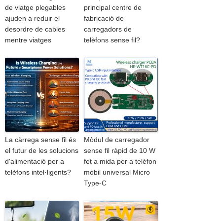
de viatge plegables
principal centre de
ajuden a reduir el
fabricació de
desordre de cables
carregadors de
mentre viatges
telèfons sense fil?
La càrrega sense fil és
Mòdul de carregador
el futur de les solucions
sense fil ràpid de 10 W
d'alimentació per a
fet a mida per a telèfon
telèfons intel·ligents?
mòbil universal Micro
Type-C