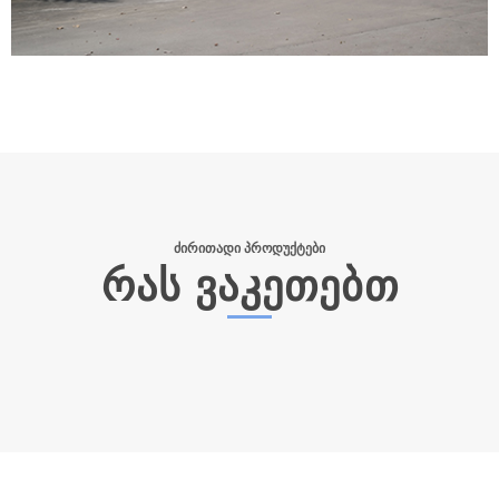
ᲫᲘᲠᲘᲗᲐᲓᲘ ᲞᲠᲝᲓᲣᲥᲢᲔᲑᲘ
ᲠᲐᲡ ᲕᲐᲙᲔᲗᲔᲑᲗ