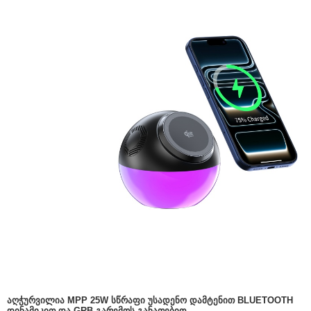
ᲐᲦᲭᲣᲠᲕᲘᲚᲘᲐ MPP 25W ᲡᲬᲠᲐᲤᲘ ᲣᲡᲐᲓᲔᲜᲝ ᲓᲐᲛᲢᲔᲜᲘᲗ BLUETOOTH
ᲓᲘᲜᲐᲛᲘᲙᲘᲗ ᲓᲐ GRB ᲒᲐᲠᲔᲛᲝᲡ ᲒᲐᲜᲐᲗᲔᲑᲘᲗ