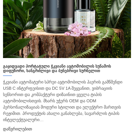
ᲒᲐᲧᲘᲓᲕᲐᲓᲘ ᲞᲝᲠᲢᲐᲢᲣᲚᲘ ᲭᲙᲕᲘᲐᲜᲘ ᲐᲕᲢᲝᲛᲝᲑᲘᲚᲘᲡ ᲡᲣᲜᲐᲛᲝᲡ
ᲓᲘᲤᲣᲖᲝᲠᲘ, ᲮᲐᲜᲒᲠᲫᲚᲘᲕᲘ ᲓᲐ ᲑᲣᲜᲔᲑᲠᲘᲕᲘ ᲡᲣᲠᲜᲔᲚᲘᲗ
ჭკვიანი ავტომატური სპრეი ავტომობილის ჰაერის გამწმენდი
USB C ინტერფეისით და DC 5V 1A შეყვანით, ვიბრაციის
სენსორით და კომპაქტური დიზაინით ყველა ტიპის
ავტომობილისთვის. მხარს უჭერს OEM და ODM
პერსონალიზაციას მოდური სტილით და ელექტრო მართვის
რეჟიმით. პროდუქტის ახალი განახლება, სავარძლის ტიპის
ინტელექტუალური…
Დაწვრილებით