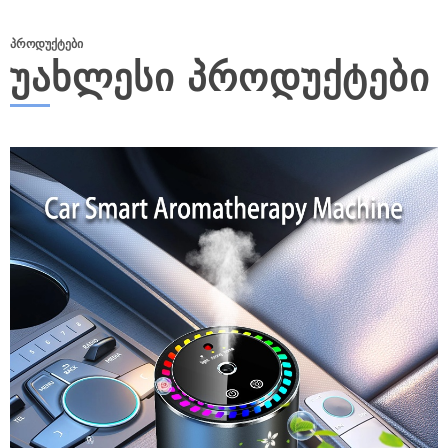
ᲞᲠᲝᲓᲣᲥᲢᲔᲑᲘ
ᲣᲐᲮᲚᲔᲡᲘ ᲞᲠᲝᲓᲣᲥᲢᲔᲑᲘ