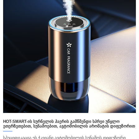
HOT-SMART-ᲘᲡ ᲡᲣᲠᲜᲔᲚᲘᲡ ᲰᲐᲔᲠᲘᲡ ᲒᲐᲛᲬᲛᲔᲜᲓᲘ ᲡᲞᲠᲔᲘ ᲣᲬᲧᲚᲝ
ᲔᲗᲔᲠᲖᲔᲗᲔᲑᲘᲗ, ᲡᲣᲜᲐᲛᲝᲔᲑᲘᲗ, ᲐᲕᲢᲝᲛᲝᲑᲘᲚᲘᲡ ᲐᲠᲝᲛᲐᲢᲘᲡ ᲓᲘᲤᲣᲖᲝᲠᲘᲗ
სპეციფიკაცია ეს ჭკვიანი ავტომობილის სუნამოს დიფუზორი