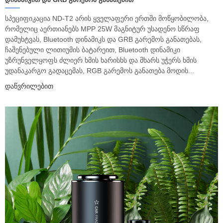
სპეციფიკაცია ND-T2 არის ყველაფერი ერთში მოწყობილობა,
რომელიც აერთიანებს MPP 25W მაგნიტურ უსადენო სწრაფ
დამუხტვას, Bluetooth დინამიკს და GRB გარემოს განათებას,
ჩაშენებული ლითიუმის ბატარეით, Bluetooth დინამიკი
უზრუნველყოფს ძლიერ ხმის ხარისხს და მხარს უჭერს ხმის
უდანაკარგო გადაცემას, RGB გარემოს განათება მოდის...
Დაწვრილებით