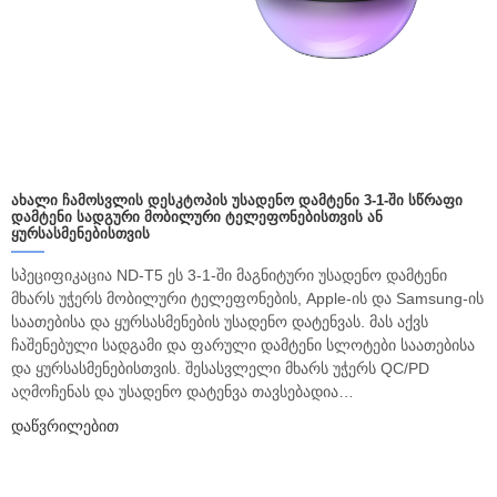
ᲐᲮᲐᲚᲘ ᲩᲐᲛᲝᲡᲕᲚᲘᲡ ᲓᲔᲡᲙᲢᲝᲞᲘᲡ ᲣᲡᲐᲓᲔᲜᲝ ᲓᲐᲛᲢᲔᲜᲘ 3-1-ᲨᲘ ᲡᲬᲠᲐᲤᲘ
ᲓᲐᲛᲢᲔᲜᲘ ᲡᲐᲓᲒᲣᲠᲘ ᲛᲝᲑᲘᲚᲣᲠᲘ ᲢᲔᲚᲔᲤᲝᲜᲔᲑᲘᲡᲗᲕᲘᲡ ᲐᲜ
ᲧᲣᲠᲡᲐᲡᲛᲔᲜᲔᲑᲘᲡᲗᲕᲘᲡ
სპეციფიკაცია ND-T5 ეს 3-1-ში მაგნიტური უსადენო დამტენი
მხარს უჭერს მობილური ტელეფონების, Apple-ის და Samsung-ის
საათებისა და ყურსასმენების უსადენო დატენვას. მას აქვს
ჩაშენებული სადგამი და ფარული დამტენი სლოტები საათებისა
და ყურსასმენებისთვის. შესასვლელი მხარს უჭერს QC/PD
აღმოჩენას და უსადენო დატენვა თავსებადია…
Დაწვრილებით