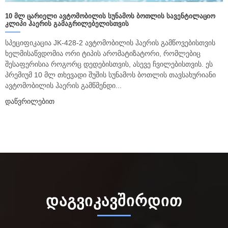
10 ᲛᲚ ᲪᲐᲠᲘᲔᲚᲘ ᲐᲕᲢᲝᲛᲝᲑᲘᲚᲘᲡ ᲡᲣᲜᲐᲛᲝᲡ ᲑᲝᲗᲚᲘᲡ ᲡᲐᲕᲔᲜᲢᲘᲚᲐᲪᲘᲝ
ᲙᲚᲘᲞᲘ ᲰᲐᲔᲠᲘᲡ ᲒᲐᲛᲐᲒᲠᲘᲚᲔᲑᲔᲚᲘᲡᲗᲕᲘᲡ
სპეციფიკაცია JK-428-2 ავტომობილის ჰაერის გამწოვებისთვის
ხელმისაწვდომია ორი ტიპის არომატიზატორი, რომლებიც
შესაფერისია როგორც დედებისთვის, ასევე ჩვილებისთვის. ეს
პრემიუმ 10 მლ თხევადი შუშის სუნამოს ბოთლის თავსახურიანი
ავტომობილის ჰაერის გამწმენდი...
Დაწვრილებით
ᲓᲐᲒᲕᲘᲙᲐᲕᲨᲘᲠᲓᲘᲗ